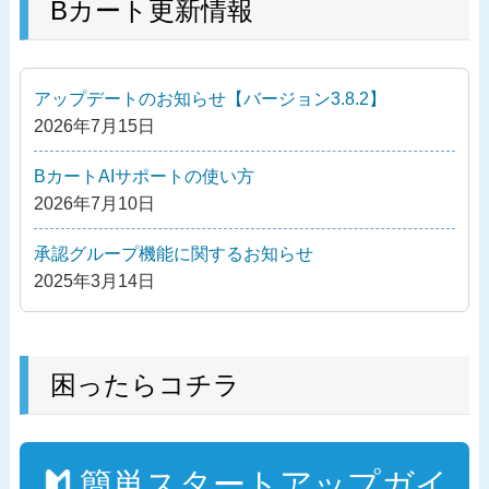
の
Bカート更新情報
ビ
投
ゲ
稿
ー
アップデートのお知らせ【バージョン3.8.2】
シ
2026年7月15日
ョ
ン
BカートAIサポートの使い方
2026年7月10日
承認グループ機能に関するお知らせ
2025年3月14日
困ったらコチラ
簡単スタートアップガイ