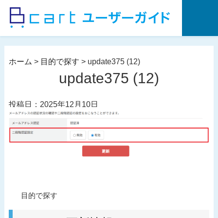
コ
ン
テ
ン
ツ
ホーム
>
目的で探す
>
update375 (12)
へ
update375 (12)
ス
キ
投稿日：2025年12月10日
ッ
プ
投
過
目的で探す
稿
去
ナ