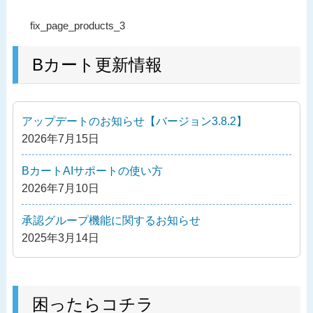
投
過
fix_page_products_3
稿
去
ナ
の
Bカート更新情報
ビ
投
ゲ
稿
ー
アップデートのお知らせ【バージョン3.8.2】
シ
2026年7月15日
ョ
ン
BカートAIサポートの使い方
2026年7月10日
承認グループ機能に関するお知らせ
2025年3月14日
困ったらコチラ