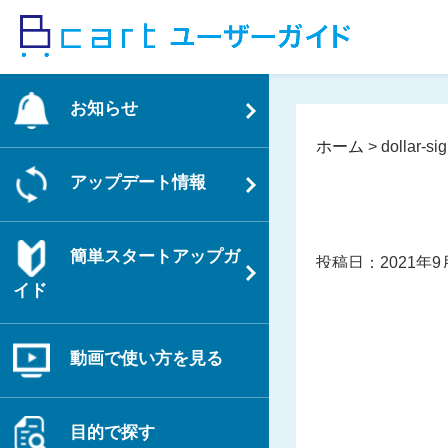
コ
ン
テ
ン
お知らせ
ツ
へ
ホーム
>
dollar-si
ス
アップデート情報
キ
ッ
プ
簡単スタートアップガ
投稿日：2021年9
イド
動画で使い方を見る
目的で探す