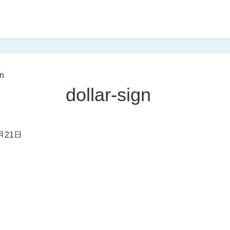
gn
dollar-sign
月21日