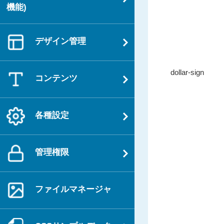
機能)
デザイン管理
投
過
dollar-sign
稿
コンテンツ
去
ナ
の
ビ
投
各種設定
ゲ
稿
ー
シ
管理権限
ョ
ン
ファイルマネージャ