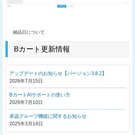
投
過
納品日について
稿
去
ナ
の
Bカート更新情報
ビ
投
ゲ
稿
ー
アップデートのお知らせ【バージョン3.8.2】
シ
2026年7月15日
ョ
ン
BカートAIサポートの使い方
2026年7月10日
承認グループ機能に関するお知らせ
2025年3月14日