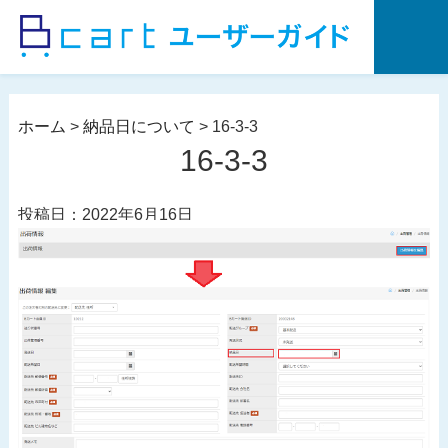
コ
ン
テ
ン
ツ
ホーム
>
納品日について
>
16-3-3
へ
16-3-3
ス
キ
投稿日：2022年6月16日
ッ
プ