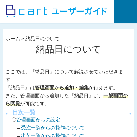
コ
ン
テ
ン
ツ
ホーム
>
納品日について
へ
納品日について
ス
キ
ッ
ここでは、『納品日』について解説させていただきま
プ
す。
『納品日』は
管理画面から追加・編集
が行えます。
また、管理画面から追加した『納品日』は、
一般画面か
ら閲覧
が可能です。
目次一覧
〇
管理画面からの設定
→
受注一覧からの操作について
→
出荷一覧からの操作について