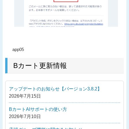
投
過
app05
稿
去
ナ
の
Bカート更新情報
ビ
投
ゲ
稿
ー
アップデートのお知らせ【バージョン3.8.2】
シ
2026年7月15日
ョ
ン
BカートAIサポートの使い方
2026年7月10日