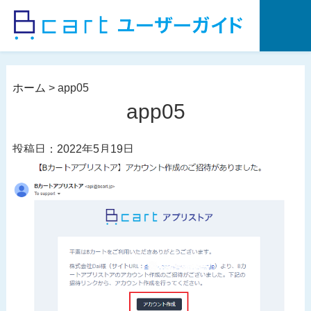
コ
ン
テ
ン
ツ
ホーム
>
app05
へ
app05
ス
キ
投稿日：2022年5月19日
ッ
プ