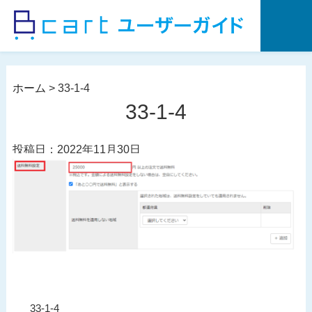
コ
ン
テ
ン
ツ
ホーム
>
33-1-4
へ
33-1-4
ス
キ
投稿日：2022年11月30日
ッ
プ
投
過
33-1-4