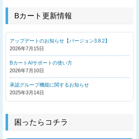
稿
去
ナ
の
Bカート更新情報
ビ
投
ゲ
稿
ー
アップデートのお知らせ【バージョン3.8.2】
シ
2026年7月15日
ョ
ン
BカートAIサポートの使い方
2026年7月10日
承認グループ機能に関するお知らせ
2025年3月14日
困ったらコチラ