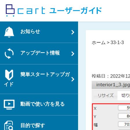
コ
ン
テ
ン
お知らせ
ツ
へ
ホーム
>
33-1-3
ス
アップデート情報
キ
ッ
プ
簡単スタートアップガ
投稿日：2022年1
イド
動画で使い方を見る
目的で探す