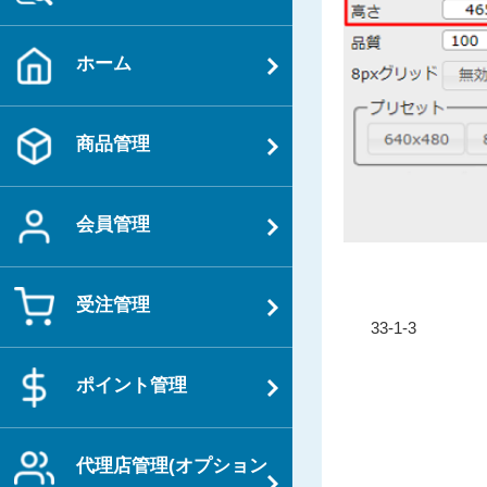
ホーム
商品管理
会員管理
受注管理
投
過
33-1-3
稿
去
ナ
の
ポイント管理
ビ
投
ゲ
稿
ー
代理店管理(オプション