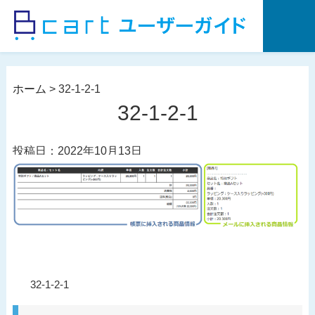
コ
ン
テ
ン
ツ
ホーム
>
32-1-2-1
へ
32-1-2-1
ス
キ
投稿日：2022年10月13日
ッ
プ
投
過
32-1-2-1
稿
去
ナ