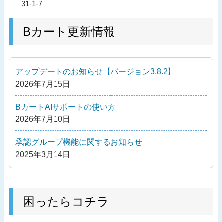
過
31-1-7
稿
去
ナ
の
Bカート更新情報
ビ
投
ゲ
稿
ー
アップデートのお知らせ【バージョン3.8.2】
シ
2026年7月15日
ョ
ン
BカートAIサポートの使い方
2026年7月10日
承認グループ機能に関するお知らせ
2025年3月14日
困ったらコチラ