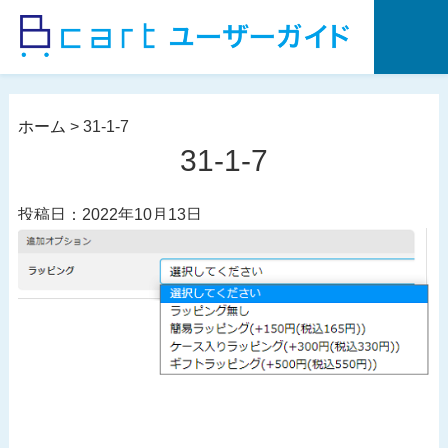
コ
ン
テ
ン
ツ
ホーム
>
31-1-7
へ
31-1-7
ス
キ
投稿日：2022年10月13日
ッ
プ
投