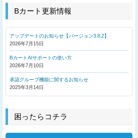
去
ナ
の
Bカート更新情報
ビ
投
ゲ
稿
ー
アップデートのお知らせ【バージョン3.8.2】
シ
2026年7月15日
ョ
ン
BカートAIサポートの使い方
2026年7月10日
承認グループ機能に関するお知らせ
2025年3月14日
困ったらコチラ