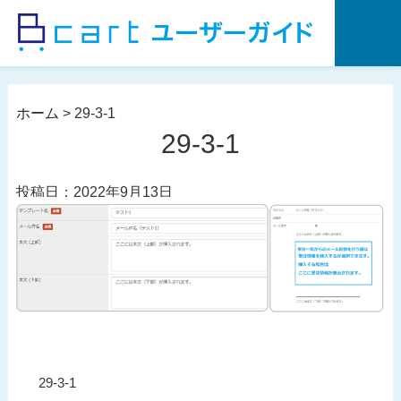
コ
ン
テ
ン
ツ
ホーム
>
29-3-1
へ
29-3-1
ス
キ
投稿日：2022年9月13日
ッ
プ
投
過
29-3-1
稿