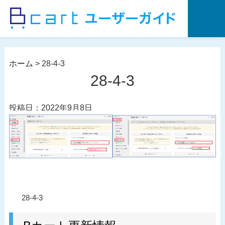
コ
ン
テ
ン
ツ
ホーム
>
28-4-3
へ
28-4-3
ス
キ
投稿日：2022年9月8日
ッ
プ
投
過
28-4-3
稿
去
ナ
の