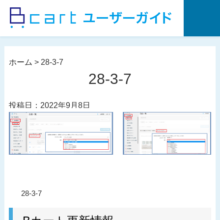
コ
ン
テ
ン
ツ
ホーム
>
28-3-7
へ
28-3-7
ス
キ
投稿日：2022年9月8日
ッ
プ
投
過
28-3-7
稿
去
ナ
の