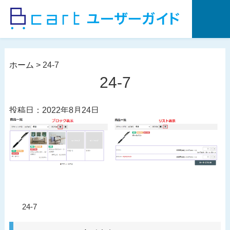
コ
ン
テ
ン
ツ
ホーム
>
24-7
へ
24-7
ス
キ
投稿日：2022年8月24日
ッ
プ
投
過
24-7
稿
去
ナ