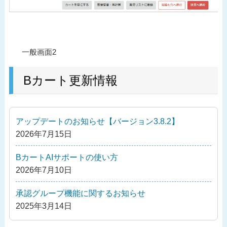
投
過
一般画面2
稿
去
ナ
の
Bカート更新情報
ビ
投
ゲ
稿
ー
アップデートのお知らせ【バージョン3.8.2】
シ
2026年7月15日
ョ
ン
BカートAIサポートの使い方
2026年7月10日
承認グループ機能に関するお知らせ
2025年3月14日