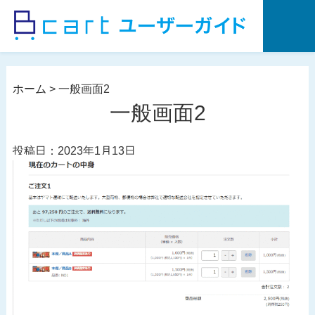
コ
ン
テ
ン
ツ
ホーム
>
一般画面2
へ
一般画面2
ス
キ
投稿日：2023年1月13日
ッ
プ