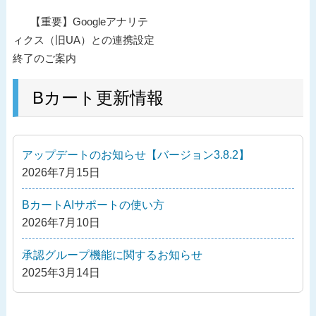
投
過
【重要】Googleアナリテ
稿
去
ィクス（旧UA）との連携設定
ナ
の
終了のご案内
ビ
投
ゲ
稿
Bカート更新情報
ー
シ
ョ
アップデートのお知らせ【バージョン3.8.2】
ン
2026年7月15日
BカートAIサポートの使い方
2026年7月10日
承認グループ機能に関するお知らせ
2025年3月14日