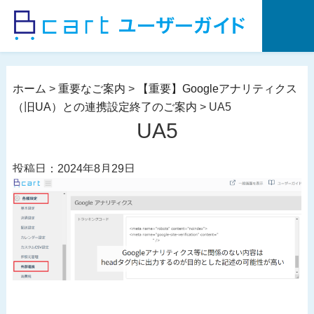
コ
ン
テ
ン
ツ
ホーム
>
重要なご案内
>
【重要】Googleアナリティクス
へ
（旧UA）との連携設定終了のご案内
>
UA5
ス
UA5
キ
ッ
投稿日：2024年8月29日
プ