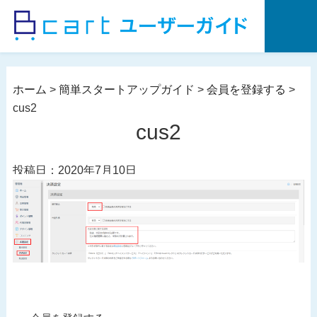
コ
ン
テ
ン
ツ
ホーム
>
簡単スタートアップガイド
>
会員を登録する
>
へ
cus2
ス
cus2
キ
ッ
投稿日：2020年7月10日
プ
投