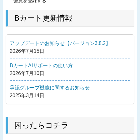
過
会員を登録する
稿
去
ナ
の
Bカート更新情報
ビ
投
ゲ
稿
ー
アップデートのお知らせ【バージョン3.8.2】
シ
2026年7月15日
ョ
ン
BカートAIサポートの使い方
2026年7月10日
承認グループ機能に関するお知らせ
2025年3月14日
困ったらコチラ