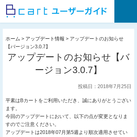
コ
ン
テ
ン
ツ
ホーム
>
アップデート情報
>
アップデートのお知らせ
へ
【バージョン3.0.7】
ス
アップデートのお知らせ【バ
キ
ッ
ージョン3.0.7】
プ
投稿日：2018年7月25日
平素はBカートをご利用いただき、誠にありがとうござい
ます。
今回のアップデートにおいて、以下の点が変更となりま
すのでご注意ください。
アップデートは2018年07月第5週より順次適用させてい