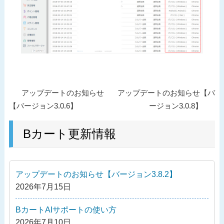
投
過
次
アップデートのお知らせ
アップデートのお知らせ【バ
稿
去
の
【バージョン3.0.6】
ージョン3.0.8】
ナ
の
投
ビ
投
Bカート更新情報
稿
ゲ
稿
ー
シ
アップデートのお知らせ【バージョン3.8.2】
ョ
2026年7月15日
ン
BカートAIサポートの使い方
2026年7月10日