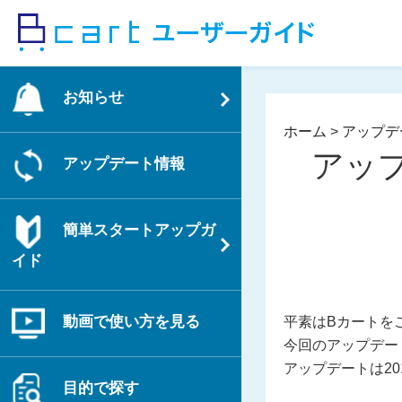
コ
ン
テ
ン
お知らせ
ツ
へ
ホーム
>
アップデ
ス
アッ
アップデート情報
キ
ッ
プ
簡単スタートアップガ
イド
動画で使い方を見る
平素はBカートを
今回のアップデー
アップデートは2
目的で探す