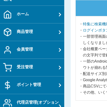
ホーム
特集に検索機
ログインボタ
商品管理
一部管理画面
しくなりまし
会社概要ペー
会員管理
の文字列で登
一部のAnd
受注管理
ウトが崩れる
配送サイズ別
Google 
ポイント管理
商品CSVに
その他、いく
代理店管理(オプション