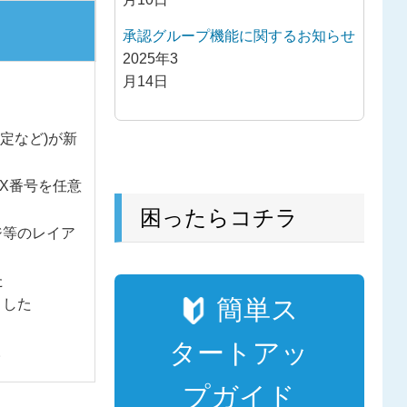
承認グループ機能に関するお知らせ
2025年3
月14日
定など)が新
X番号を任意
困ったらコチラ
ジ等のレイア
た
簡単ス
ました
タートアッ
。
プガイド