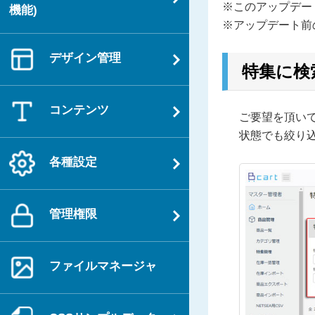
※このアップデー
機能)
※アップデート前
デザイン管理
特集に検
コンテンツ
ご要望を頂い
状態でも絞り
各種設定
管理権限
ファイルマネージャ