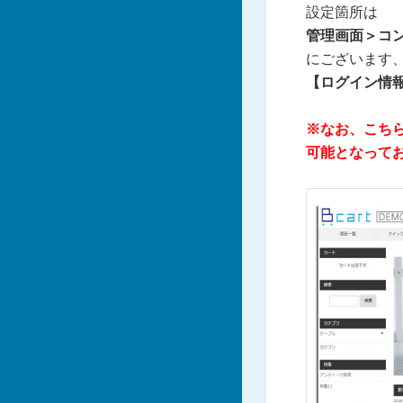
設定箇所は
管理画面＞コ
にございます
【ログイン情
※なお、こち
可能となって