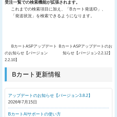
受注一覧での検索機能が拡張されます。
これまでの検索項目に加え、「Bカート発送ID」、
「発送状況」を検索できるようになります。
投
過
次
BカートASPアップデート
BカートASPアップデートのお
稿
去
の
のお知らせ【バージョン
知らせ【バージョン2.2.12】
ナ
の
投
2.2.10】
ビ
投
稿
ゲ
稿
Bカート更新情報
ー
シ
ョ
アップデートのお知らせ【バージョン3.8.2】
ン
2026年7月15日
BカートAIサポートの使い方