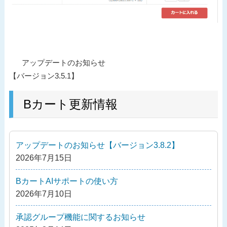
投
過
アップデートのお知らせ
稿
去
【バージョン3.5.1】
ナ
の
ビ
投
Bカート更新情報
ゲ
稿
ー
シ
アップデートのお知らせ【バージョン3.8.2】
ョ
2026年7月15日
ン
BカートAIサポートの使い方
2026年7月10日
承認グループ機能に関するお知らせ