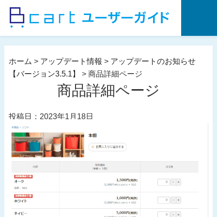
コ
ン
テ
ン
ツ
ホーム
>
アップデート情報
>
アップデートのお知らせ
へ
【バージョン3.5.1】
>
商品詳細ページ
ス
商品詳細ページ
キ
ッ
投稿日：2023年1月18日
プ