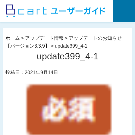
コ
ン
テ
ン
ツ
ホーム
>
アップデート情報
>
アップデートのお知らせ
へ
【バージョン3.3.9】
>
update399_4-1
ス
update399_4-1
キ
ッ
投稿日：2021年9月14日
プ