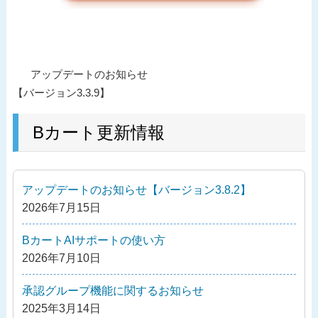
投
過
アップデートのお知らせ
稿
去
【バージョン3.3.9】
ナ
の
ビ
投
Bカート更新情報
ゲ
稿
ー
シ
アップデートのお知らせ【バージョン3.8.2】
ョ
2026年7月15日
ン
BカートAIサポートの使い方
2026年7月10日
承認グループ機能に関するお知らせ
2025年3月14日