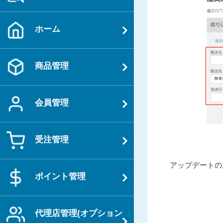
ホーム
商品管理
会員管理
受注管理
投
過
アップデートのお
稿
ポイント管理
去
ナ
の
ビ
投
ゲ
代理店管理(オプション
稿