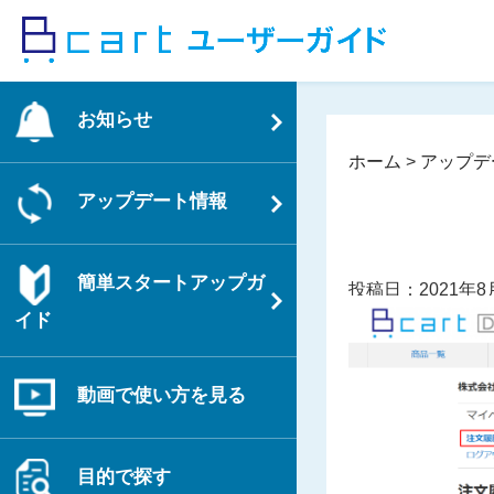
コ
ン
テ
ン
お知らせ
ツ
へ
ホーム
>
アップデ
ス
アップデート情報
キ
ッ
プ
簡単スタートアップガ
投稿日：2021年8
イド
動画で使い方を見る
目的で探す