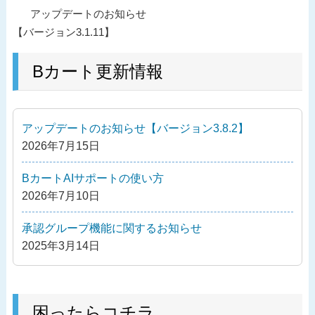
投
過
アップデートのお知らせ
稿
去
【バージョン3.1.11】
ナ
の
ビ
投
Bカート更新情報
ゲ
稿
ー
シ
アップデートのお知らせ【バージョン3.8.2】
ョ
2026年7月15日
ン
BカートAIサポートの使い方
2026年7月10日
承認グループ機能に関するお知らせ
2025年3月14日
困ったらコチラ