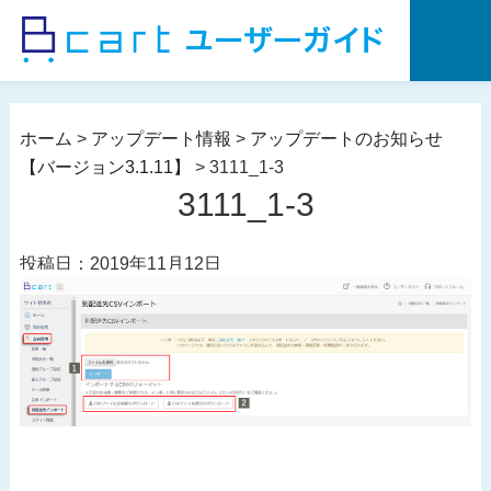
コ
ン
テ
ン
ツ
ホーム
>
アップデート情報
>
アップデートのお知らせ
へ
【バージョン3.1.11】
>
3111_1-3
ス
3111_1-3
キ
ッ
投稿日：2019年11月12日
プ