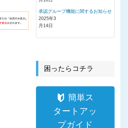
承認グループ機能に関するお知らせ
2025年3
月14日
困ったらコチラ
簡単ス
タートアッ
プガイド