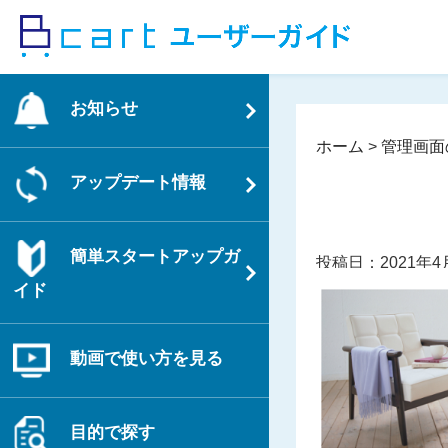
コ
ン
テ
ン
お知らせ
ツ
へ
ホーム
>
管理画面
ス
アップデート情報
キ
ッ
プ
簡単スタートアップガ
投稿日：2021年4
イド
動画で使い方を見る
目的で探す