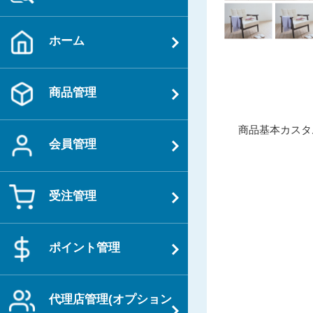
ホーム
商品管理
投
過
商品基本カスタ
稿
会員管理
去
ナ
の
ビ
投
ゲ
受注管理
稿
ー
シ
ポイント管理
ョ
ン
代理店管理(オプション