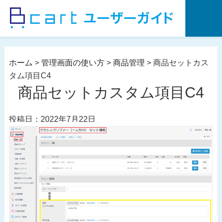
コ
ン
テ
ン
ツ
ホーム
>
管理画面の使い方
>
商品管理
>
商品セットカス
へ
タム項目C4
ス
商品セットカスタム項目C4
キ
ッ
投稿日：2022年7月22日
プ