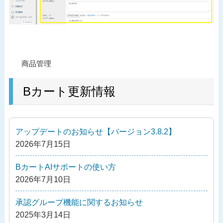
投
過
商品管理
稿
去
ナ
の
Bカート更新情報
ビ
投
ゲ
稿
ー
アップデートのお知らせ【バージョン3.8.2】
シ
2026年7月15日
ョ
ン
BカートAIサポートの使い方
2026年7月10日
承認グループ機能に関するお知らせ
2025年3月14日