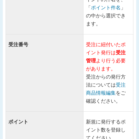
「
ポイント件名
」
の中から選択でき
ます。
受注番号
受注に紐付いたポ
イント発行は
受注
管理
より行う必要
があります。
受注からの発行方
法については
受注
商品情報編集
をご
確認ください。
ポイント
新規に発行するポ
イント数を登録し
てください。