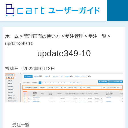
コ
ン
テ
ン
ツ
ホーム
>
管理画面の使い方
>
受注管理
>
受注一覧
>
へ
update349-10
ス
update349-10
キ
ッ
投稿日：2022年9月13日
プ
投
過
受注一覧