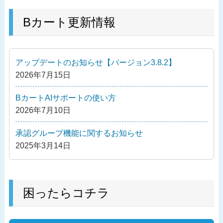
稿
去
ナ
の
Bカート更新情報
ビ
投
ゲ
稿
ー
アップデートのお知らせ【バージョン3.8.2】
シ
2026年7月15日
ョ
ン
BカートAIサポートの使い方
2026年7月10日
承認グループ機能に関するお知らせ
2025年3月14日
困ったらコチラ