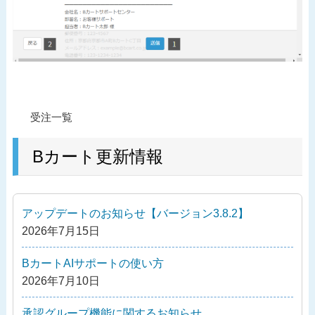
投
過
受注一覧
稿
去
ナ
の
Bカート更新情報
ビ
投
ゲ
稿
ー
アップデートのお知らせ【バージョン3.8.2】
シ
2026年7月15日
ョ
ン
BカートAIサポートの使い方
2026年7月10日
承認グループ機能に関するお知らせ