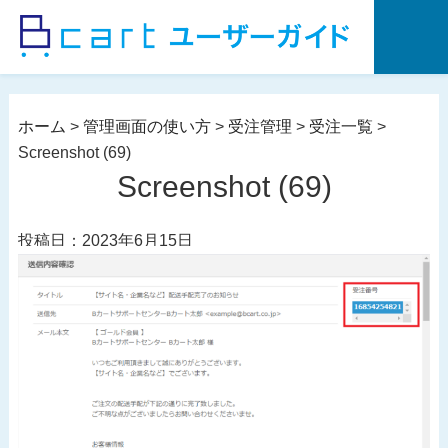
コ
ン
テ
ン
ツ
ホーム
>
管理画面の使い方
>
受注管理
>
受注一覧
>
へ
Screenshot (69)
ス
Screenshot (69)
キ
ッ
投稿日：2023年6月15日
プ