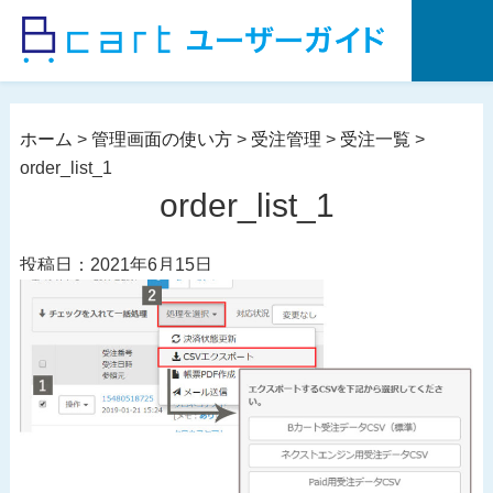
コ
ン
テ
ン
ツ
ホーム
>
管理画面の使い方
>
受注管理
>
受注一覧
>
へ
order_list_1
ス
order_list_1
キ
ッ
投稿日：2021年6月15日
プ