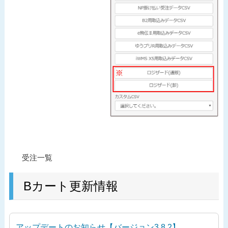
投
過
受注一覧
稿
去
ナ
の
Bカート更新情報
ビ
投
ゲ
稿
ー
アップデートのお知らせ【バージョン3.8.2】