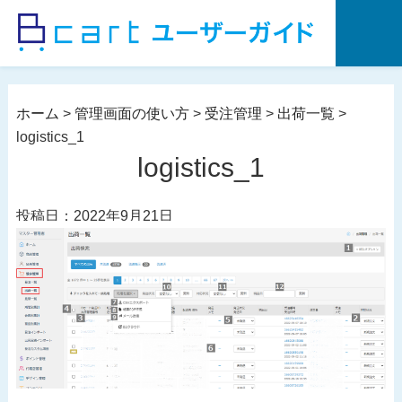
コ
ン
テ
ン
ツ
ホーム
>
管理画面の使い方
>
受注管理
>
出荷一覧
>
へ
logistics_1
ス
logistics_1
キ
ッ
投稿日：2022年9月21日
プ