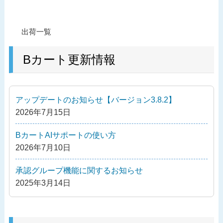
投
過
出荷一覧
稿
去
ナ
の
Bカート更新情報
ビ
投
ゲ
稿
ー
アップデートのお知らせ【バージョン3.8.2】
シ
2026年7月15日
ョ
ン
BカートAIサポートの使い方
2026年7月10日
承認グループ機能に関するお知らせ
2025年3月14日