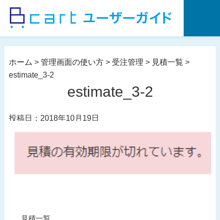
コ
ン
テ
ン
ツ
ホーム
>
管理画面の使い方
>
受注管理
>
見積一覧
>
へ
estimate_3-2
ス
estimate_3-2
キ
ッ
投稿日：2018年10月19日
プ
投
過
見積一覧