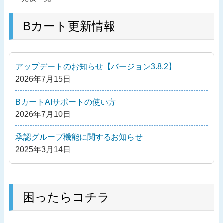
稿
去
ナ
の
Bカート更新情報
ビ
投
ゲ
稿
ー
アップデートのお知らせ【バージョン3.8.2】
シ
2026年7月15日
ョ
ン
BカートAIサポートの使い方
2026年7月10日
承認グループ機能に関するお知らせ
2025年3月14日
困ったらコチラ