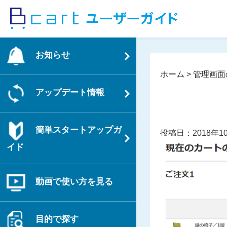
コ
ン
テ
ン
お知らせ
ツ
へ
ホーム
>
管理画面
ス
アップデート情報
キ
ッ
プ
簡単スタートアップガ
投稿日：2018年1
イド
動画で使い方を見る
目的で探す