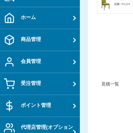
ホーム
商品管理
会員管理
投
受注管理
過
見積一覧
稿
去
ナ
の
ビ
ポイント管理
投
ゲ
稿
ー
代理店管理(オプション
シ