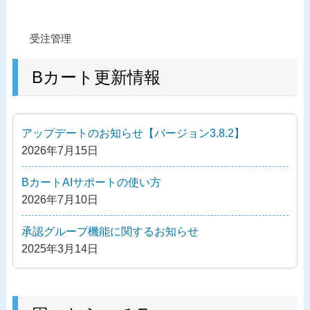
投
過
受注管理
稿
去
ナ
の
Bカート更新情報
ビ
投
ゲ
稿
ー
アップデートのお知らせ【バージョン3.8.2】
シ
2026年7月15日
ョ
ン
BカートAIサポートの使い方
2026年7月10日
承認グループ機能に関するお知らせ
2025年3月14日