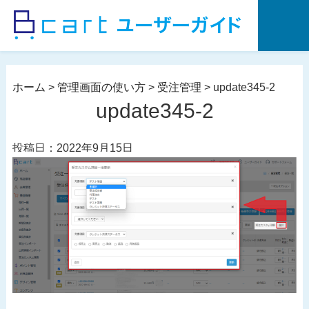
コ
ン
テ
ン
ツ
ホーム
>
管理画面の使い方
>
受注管理
>
update345-2
へ
update345-2
ス
キ
投稿日：2022年9月15日
ッ
プ