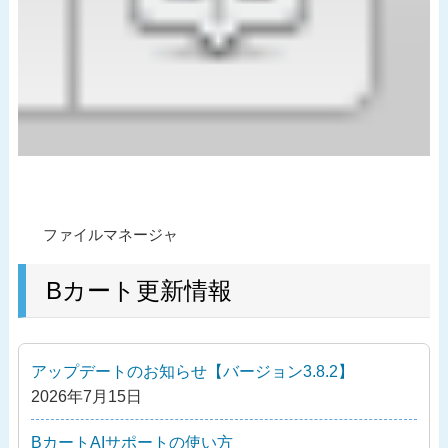
投
過
ファイルマネージャ
稿
去
ナ
の
Bカート更新情報
ビ
投
ゲ
稿
ー
アップデートのお知らせ【バージョン3.8.2】
シ
2026年7月15日
ョ
ン
BカートAIサポートの使い方