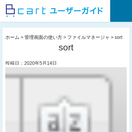
コ
ン
テ
ン
ツ
ホーム
>
管理画面の使い方
>
ファイルマネージャ
>
sort
へ
sort
ス
キ
投稿日：2020年5月14日
ッ
プ