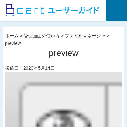
コ
ン
テ
ン
ツ
ホーム
>
管理画面の使い方
>
ファイルマネージャ
>
へ
preview
ス
preview
キ
ッ
投稿日：2020年5月14日
プ