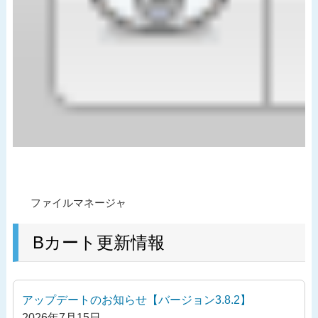
投
過
ファイルマネージャ
稿
去
ナ
の
Bカート更新情報
ビ
投
ゲ
稿
ー
アップデートのお知らせ【バージョン3.8.2】
シ
2026年7月15日