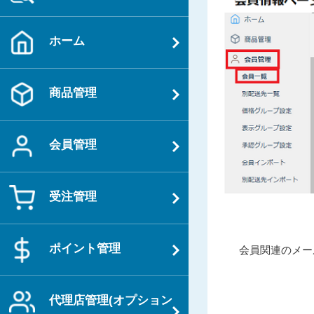
ホーム
商品管理
会員管理
受注管理
投
ポイント管理
過
会員関連のメー
稿
去
ナ
の
ビ
代理店管理(オプション
投