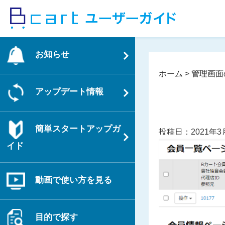
コ
ン
テ
ン
お知らせ
ツ
へ
ホーム
>
管理画面
ス
アップデート情報
キ
ッ
プ
簡単スタートアップガ
投稿日：2021年3
イド
動画で使い方を見る
目的で探す