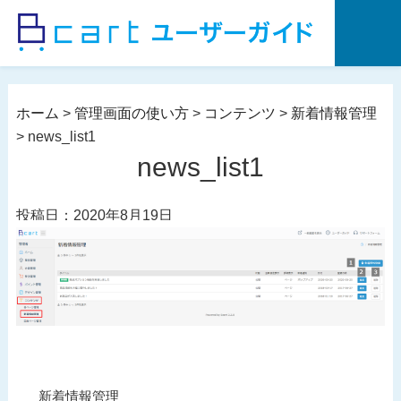
コ
ン
テ
ン
ツ
ホーム
>
管理画面の使い方
>
コンテンツ
>
新着情報管理
へ
>
news_list1
ス
news_list1
キ
ッ
投稿日：2020年8月19日
プ
投
過
新着情報管理