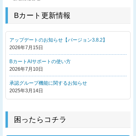
稿
去
ナ
の
Bカート更新情報
ビ
投
ゲ
稿
ー
アップデートのお知らせ【バージョン3.8.2】
シ
2026年7月15日
ョ
ン
BカートAIサポートの使い方
2026年7月10日
承認グループ機能に関するお知らせ
2025年3月14日
困ったらコチラ