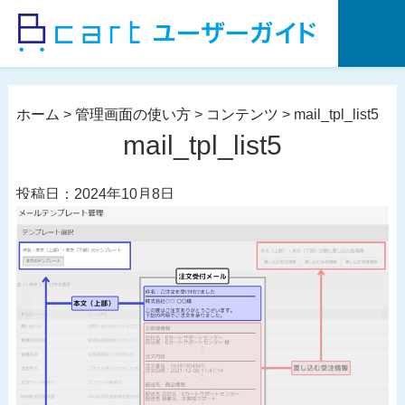
コ
ン
テ
ン
ツ
ホーム
>
管理画面の使い方
>
コンテンツ
>
mail_tpl_list5
へ
mail_tpl_list5
ス
キ
投稿日：2024年10月8日
ッ
プ