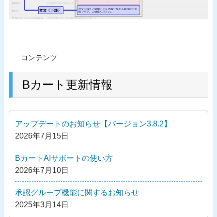
投
過
コンテンツ
稿
去
ナ
の
Bカート更新情報
ビ
投
ゲ
稿
ー
アップデートのお知らせ【バージョン3.8.2】
シ
2026年7月15日
ョ
ン
BカートAIサポートの使い方
2026年7月10日
承認グループ機能に関するお知らせ
2025年3月14日