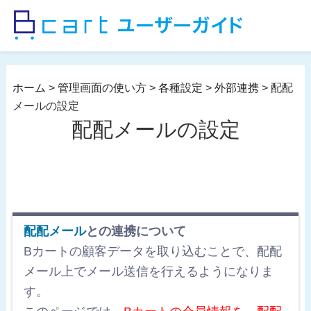
コ
ン
テ
ン
ツ
ホーム
>
管理画面の使い方
>
各種設定
>
外部連携
>
配配
へ
メールの設定
ス
配配メールの設定
キ
ッ
プ
配配メール
との連携について
Bカートの顧客データを取り込むことで、配配
メール上でメール送信を行えるようになりま
す。