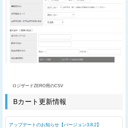
投
過
ロジザードZERO用のCSV
稿
去
ナ
の
Bカート更新情報
ビ
投
ゲ
稿
ー
アップデートのお知らせ【バージョン3.8.2】