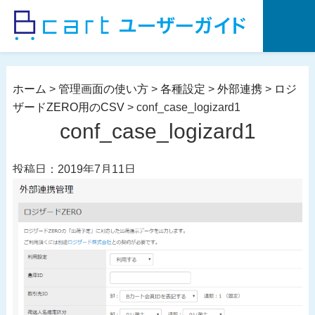
コ
ン
テ
ン
ツ
ホーム
>
管理画面の使い方
>
各種設定
>
外部連携
>
ロジ
へ
ザードZERO用のCSV
>
conf_case_logizard1
ス
conf_case_logizard1
キ
ッ
投稿日：2019年7月11日
プ