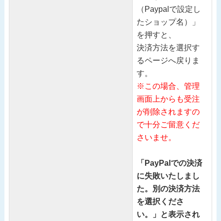
（Paypalで設定し
たショップ名）」
を押すと、
決済方法を選択す
るページへ戻りま
す。
※この場合、管理
画面上からも受注
が削除されますの
で十分ご留意くだ
さいませ。
「PayPalでの決済
に失敗いたしまし
た。別の決済方法
を選択くださ
い。」と表示され