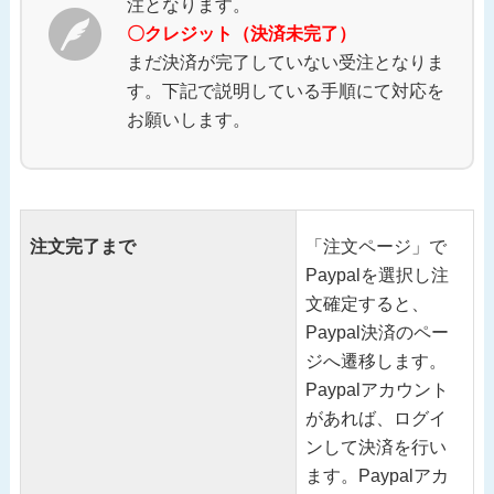
注となります。
〇クレジット（決済未完了）
まだ決済が完了していない受注となりま
す。下記で説明している手順にて対応を
お願いします。
注文完了まで
「注文ページ」で
Paypalを選択し注
文確定すると、
Paypal決済のペー
ジへ遷移します。
Paypalアカウント
があれば、ログイ
ンして決済を行い
ます。Paypalアカ