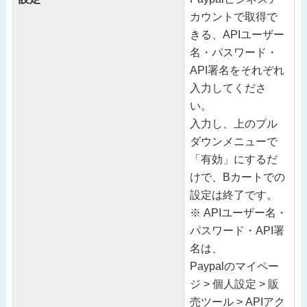
カウントで取得で
きる、APIユーザー
名・パスワード・
API署名をそれぞれ
入力してくださ
い。
入力し、上のプル
ダウンメニューで
「有効」にするだ
けで、Bカートでの
設定は終了です。
※ APIユーザー名・
パスワード・API署
名は、
Paypalのマイペー
ジ > 個人設定 > 販
売ツール > APIアク