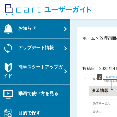
コ
ン
テ
ン
お知らせ
ツ
へ
ホーム
>
管理画面
ス
アップデート情報
キ
ッ
プ
簡単スタートアップガ
投稿日：2025年4
イド
動画で使い方を見る
目的で探す