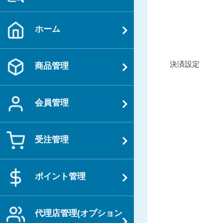
ホーム
投
過
決済設定
商品管理
稿
去
ナ
の
ビ
投
会員管理
ゲ
稿
ー
シ
受注管理
ョ
ン
ポイント管理
代理店管理(オプション