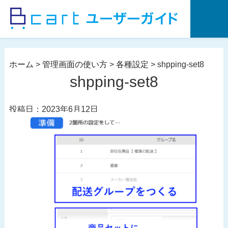
コ
ン
テ
ン
ツ
ホーム
>
管理画面の使い方
>
各種設定
>
shpping-set8
へ
shpping-set8
ス
キ
投稿日：2023年6月12日
ッ
プ