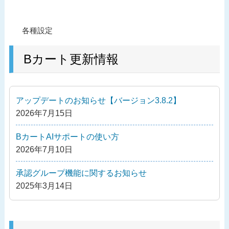
投
過
各種設定
稿
去
ナ
の
Bカート更新情報
ビ
投
ゲ
稿
ー
アップデートのお知らせ【バージョン3.8.2】
シ
2026年7月15日
ョ
ン
BカートAIサポートの使い方
2026年7月10日
承認グループ機能に関するお知らせ
2025年3月14日