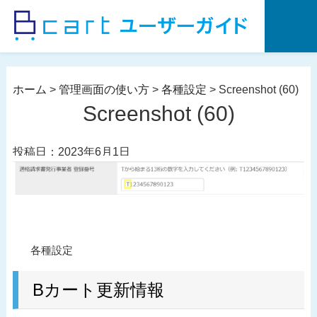
コ
ン
テ
ン
ツ
ホーム
>
管理画面の使い方
>
各種設定
>
Screenshot (60)
へ
Screenshot (60)
ス
キ
投稿日：2023年6月1日
ッ
プ
投
過
各種設定
稿
去
ナ
の
Bカート更新情報
ビ
投