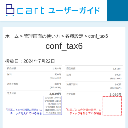
コ
ン
テ
ン
ツ
ホーム
>
管理画面の使い方
>
各種設定
>
conf_tax6
へ
conf_tax6
ス
キ
投稿日：2024年7月22日
ッ
プ