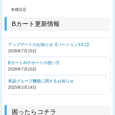
投
過
各種設定
稿
去
ナ
の
Bカート更新情報
ビ
投
ゲ
稿
ー
アップデートのお知らせ【バージョン3.8.2】
シ
2026年7月15日
ョ
ン
BカートAIサポートの使い方
2026年7月10日
承認グループ機能に関するお知らせ
2025年3月14日
困ったらコチラ