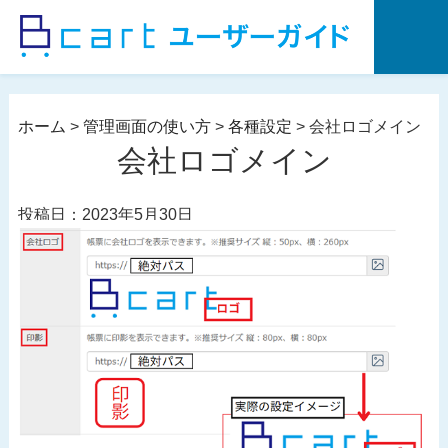
コ
ン
テ
ン
ツ
ホーム
>
管理画面の使い方
>
各種設定
>
会社ロゴメイン
へ
会社ロゴメイン
ス
キ
投稿日：2023年5月30日
ッ
プ