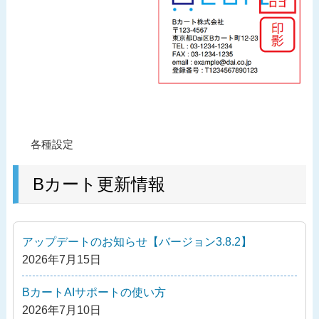
投
過
各種設定
稿
去
ナ
の
Bカート更新情報
ビ
投
ゲ
稿
ー
アップデートのお知らせ【バージョン3.8.2】
シ
2026年7月15日
ョ
ン
BカートAIサポートの使い方
2026年7月10日