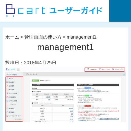
コ
ン
テ
ン
ツ
ホーム
>
管理画面の使い方
>
management1
へ
management1
ス
キ
投稿日：2018年4月25日
ッ
プ