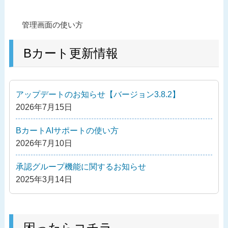
投
過
管理画面の使い方
稿
去
ナ
の
Bカート更新情報
ビ
投
ゲ
稿
ー
アップデートのお知らせ【バージョン3.8.2】
シ
2026年7月15日
ョ
ン
BカートAIサポートの使い方
2026年7月10日
承認グループ機能に関するお知らせ
2025年3月14日
困ったらコチラ