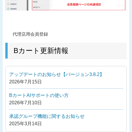
投
過
代理店用会員登録
稿
去
ナ
の
Bカート更新情報
ビ
投
ゲ
稿
ー
アップデートのお知らせ【バージョン3.8.2】
シ
2026年7月15日
ョ
ン
BカートAIサポートの使い方
2026年7月10日
承認グループ機能に関するお知らせ
2025年3月14日