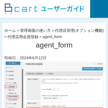
コ
ン
テ
ン
ツ
ホーム
>
管理画面の使い方
>
代理店管理(オプション機能)
へ
>
代理店用会員登録
>
agent_form
ス
agent_form
キ
ッ
投稿日：2024年6月12日
プ