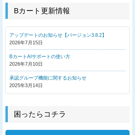
去
ナ
の
Bカート更新情報
ビ
投
ゲ
稿
ー
アップデートのお知らせ【バージョン3.8.2】
シ
2026年7月15日
ョ
ン
BカートAIサポートの使い方
2026年7月10日
承認グループ機能に関するお知らせ
2025年3月14日
困ったらコチラ