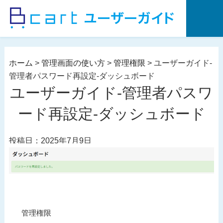
コ
ン
テ
ン
ツ
ホーム
>
管理画面の使い方
>
管理権限
>
ユーザーガイド-
へ
管理者パスワード再設定-ダッシュボード
ス
ユーザーガイド-管理者パスワ
キ
ッ
ード再設定-ダッシュボード
プ
投稿日：2025年7月9日
投
過
管理権限
稿